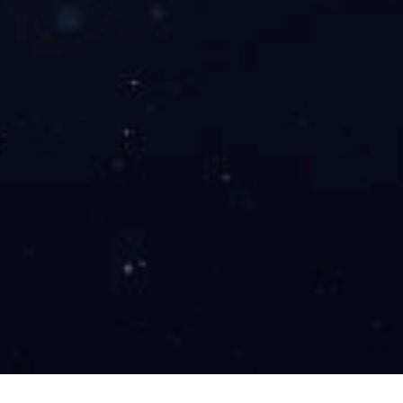
组，拥有10年以上弱电项目经理9名，15年以上从业经验弱电
工程师9支，自有9个专业施工队伍，工程绝不外包，严格施
工，确保工程质量品质以及周期。可为客户省30%项目成本，
并有7*24小时客服在线，无忧售后。
→
弱电机房装修主要有哪些内容？
机房顶面上方需要做防水防潮处理，顶面下方刷乳胶漆做防尘
处理，顶部建议做微孔铝扣天花，顶面其主要作用是防火、美
观、降噪、防尘。灯具、烟感、温感探头等均安装在机房顶
面，由于顶面管线繁多，安装时各系统管路必须横平竖直，错
落有致，排列有序，保证机房底部整体性、美观性。
→
开云网页版页面登录-开云(中国)
解决方案
弱电系统建设及智能化系统
信息安全整体解决方案
安全云解
决方案
安全无线网络建设方案
智能化机房建设及动环监测
分
支组网及移动办公
智能化组网解决方案
新闻资讯
开云网页版页面登录
行业新闻