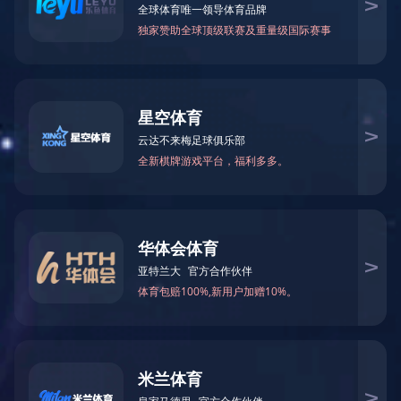
安全无线网络建设方案
智能化机房建设及动环监测
分支组网及移动办公
智能化组网解决方案
新闻资讯

新闻资讯
进一步了解

开云网页版页面登录
行业新闻
工程案例
