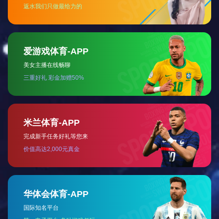
资讯分类


机房供配电系统方案
分类：
开云网页版页面登录
作者：
来源：
发布时间：
2022-05-10
访问量：
0
【概要描述】
众所周知在弱电机房工程中，电气工程是机房的
基础系统工程，其中的供配电系统的可靠性是极高的。本章中
提到的项目信息，是给学校机房工程设计的机房供配电系统方
案。
供配电系统的安全性、可靠性、可维护性和在线扩展性是本次
项目的重点。本项目供电系统计划采用UPS和市电双路供电设
计，基于预算成本考虑，本期项目只做市电配电动力柜及配套
供电线路，并预留UPS配电柜安装位置及UPS供电线路线槽走
线空间。配电线缆、配电柜及相应的电路，以满足用电峰值为