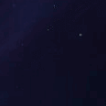
作者：
来源：
发布时间：
2022-05-10
访问量：
0
详情
众所周知在弱电机房工程中，电气工程是机房的基础系统工
程，其中的供配电系统的可靠性是极高的。本章中提到的项目
信息，是给学校机房工程设计的机房供配电系统方案。
供配电系统的安全性、可靠性、可维护性和在线扩展性是本次
项目的重点。本项目供电系统计划采用UPS和市电双路供电设
计，基于预算成本考虑，本期项目只做市电配电动力柜及配套
供电线路，并预留UPS配电柜安装位置及UPS供电线路线槽走
线空间。配电线缆、配电柜及相应的电路，以满足用电峰值为
其设计负荷。强弱电分离走线。市电主干配有电路电量检测
仪，每个机柜区域分支主干配置数字电表，可实现单独计
费。
扫二维码用手机看
上一个
:
机房建设中布署新风系统的重要性