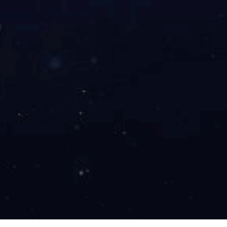
新闻资讯
开云网页版页面登录
行业新闻
工程案例
国内案例
国外案例
关于我们
公司简介
开云网页版页面登录
荣誉资质
发展历程
合作品牌
联系我们
开云网页版页面登录-开云(中国)
服务热线：
020-87566596
地址：
广州市萝岗区科学城科学大道绿地中央广场E栋2716室
版权所有：开云网页版页面登录-开云(中国)
SEO标签