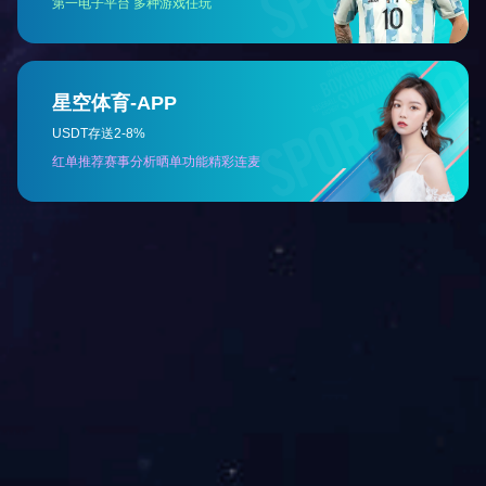
专网专用业务隔离，保核心业务安全
采用多隧道安全隔离，将业务网、体验网、访客网这三张网络隔离开
来，不允许互相访问，保核心业务安全。每张网有独立的控制器，不
仅安全并且可靠。
安全雷达，强防御可感知
对传统的射频防御方案进行了精进，从扫描、识别、告警和防御4个方
面重新设计无线安全，做到24小时全方位射频防御多种攻击，智能安
全分析，办公网络安全可视可知。
扫二维码用手机看
开云网页版页面登录-开云(中国)
解决方案
弱电系统建设及智能化系统
信息安全整体解决方案
安全云解
决方案
安全无线网络建设方案
智能化机房建设及动环监测
分
支组网及移动办公
智能化组网解决方案