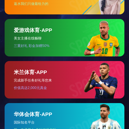

安全无线网络建设方案
分类：
解决方案
发布时间：
2022-07-29 15:50:02
访问量：
0
概要:
概要:
详情
无线网络现状及问题
智慧无线解决方案
“强防御+高隔离”的安全无线