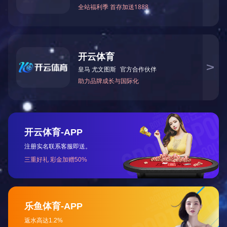
合作品牌
联系我们
020-87566596
解决方案
您现在的位置：
开云网页版页面登录-开云(中国)
/
关于BOSS
/
智能化组网解决方案
解决方案
全部分类
