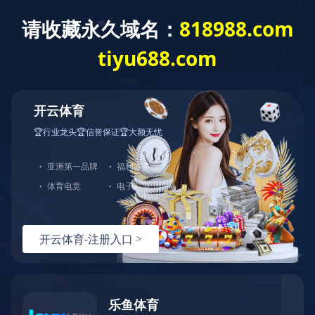
开云网页版页面登录
开云网页版页面登录-开云(中国)
解决方案

解决方案
进一步了解

弱电系统建设及智能化系统
信息安全整体解决方案
安全云解决方案