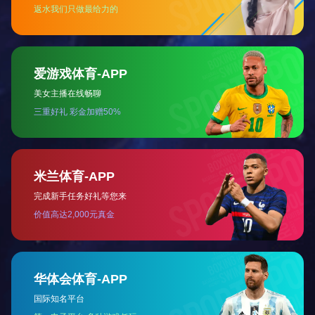

智能化组网解决方案
分类：
解决方案
发布时间：
2022-07-29 15:50:29
访问量：
0
概要:
概要:
详情
智简网络
智简网络解决方案，在物理网络和商业意图之间构建一个数字
孪生世界（Digital Twin）， 通过理解业务意图、自动化网络
策略部署和持续优化，为每用户提供每时刻、每应用的极 致